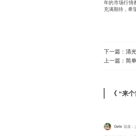
年的市场行情都
充满期待，希
下一篇：
清
上一篇：
简
《 “来个
Gele
说道：