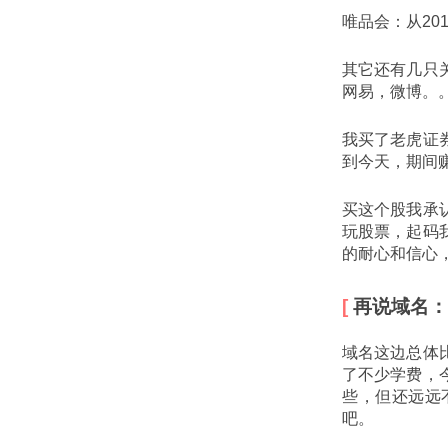
唯品会：从2018
其它还有几只
网易，微博。
我买了老虎证
到今天，期间
买这个股我承
玩股票，起码
的耐心和信心
再说域名：
域名这边总体
了不少学费，
些，但还远远
吧。