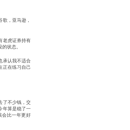
谷歌，亚马逊，
有老虎证券持有
没的状态。
也承认我不适合
在正在练习自己
去了不少钱，交
今年算是稳了一
该会比一年更好