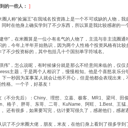
到的一些人：
米圈人称“捡漏王”在我域名投资路上是一个不可或缺的人物，我
，同时在他身上确实学到了不少东西，所以算是我比较感谢的一
许建华”，在米圈算是一位小有名气的人物了，主流与非主流圈通
识的，今年上半年开始熟识，因为两个人性格个投资风格有比较
作了不少投资标的，其中包括几十个国别单字符域名。
陆琪伟”，怎么说呢，有时候缘分就是那么不经意间来临的，仅仅
dpress主题，于是两个人相识了，慢慢相知。他是个喜怒哀乐
，下一秒因为某事某人就会让他不开心，但是他都会表现出来，
的性格。一个子，好基友！
不分先后）：Chiny、理想、立嘉、极客、MR1、梁珂、田俊杰、t
Fan、格子、胖哥、东哥、二哥、KuName、阿旺、1.Best、王
。。还有很多，如果要写完，估计要写很久了，感谢他们，感谢
认识了不少米圈大佬，朋友，米友，在他们身上看到了很多学到