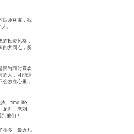
的良师益友，我
个人。
吃的投资风格，
多的共同点，所
是因为同时喜欢
分明的人，可能这
不会放在心里，
ime.life、
猛、龙哥、老刘、
遇到他们！
了很多，最近几