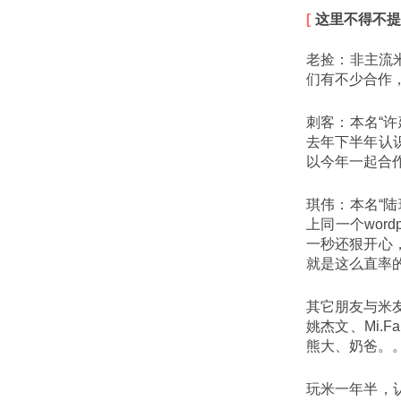
这里不得不提
老捡：非主流
们有不少合作
刺客：本名“
去年下半年认
以今年一起合
琪伟：本名“
上同一个wor
一秒还狠开心
就是这么直率
其它朋友与米友（
姚杰文、Mi.
熊大、奶爸。
玩米一年半，