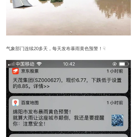
气象部门连续20多天，每天发布暴雨黄色预警！☟