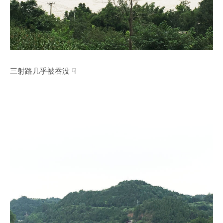
三射路几乎被吞没 ☟