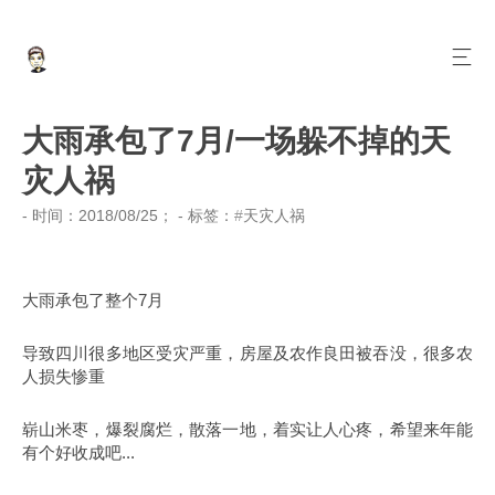
大雨承包了7月/一场躲不掉的天
灾人祸
- 时间：
2018/08/25
； - 标签：
天灾人祸
大雨承包了整个7月
导致四川很多地区受灾严重，房屋及农作良田被吞没，很多农
人损失惨重
崭山米枣，爆裂腐烂，散落一地，着实让人心疼，希望来年能
有个好收成吧...