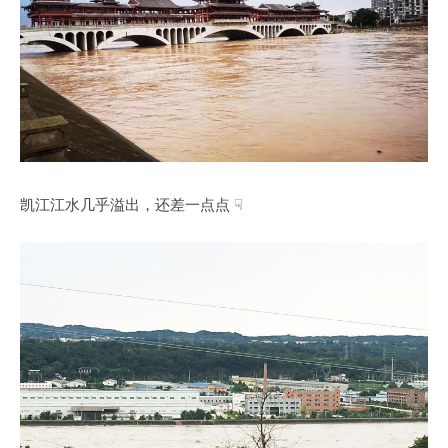
凯江江水几乎溢出，还差一点点 ☟